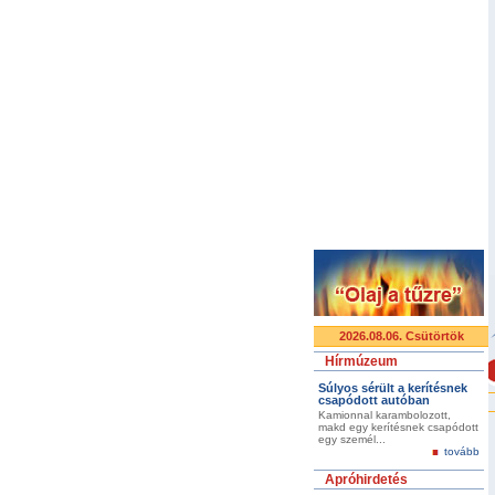
2026.08.06. Csütörtök
Hírmúzeum
Súlyos sérült a kerítésnek
csapódott autóban
Kamionnal karambolozott,
makd egy kerítésnek csapódott
egy személ...
tovább
Apróhirdetés