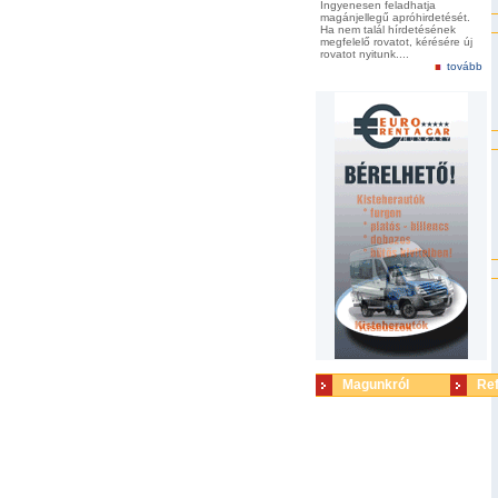
Ingyenesen feladhatja
magánjellegű apróhirdetését.
Ha nem talál hírdetésének
megfelelő rovatot, kérésére új
rovatot nyitunk....
tovább
Magunkról
Re