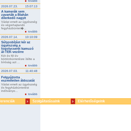
tovább
2026.07.23.
15:07:13
A kamerák sem
zavarták a Blahán
dílerkedõ nagyit
Vádat emelt az ügyészség
és végrehajtandó
fegyházbüntet�...
tovább
2026.07.14.
10:10:09
Súlyosbítást kér az
ügyészség a
fogolycserét kamuzó
ál-TEK-vezérre
Két és fél év
börtönbüntetésre ítélte a
bíróság azt ...
tovább
2026.07.03.
11:40:48
Felgyújtotta
eszméletlen áldozatát
Vádat emelt az ügyészség
és fegyházbüntetést
indítványo...
tovább
ferenciák
Szolgáltatásaink
Elérhetőségeink