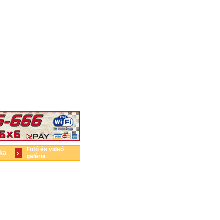
Fotó és videó
ika
galéria