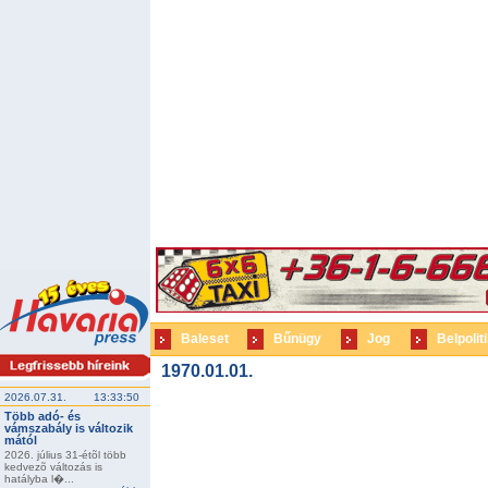
Baleset
Bűnügy
Jog
Belpolit
1970.01.01.
2026.07.31.
13:33:50
Több adó- és
vámszabály is változik
mától
2026. július 31-étõl több
kedvezõ változás is
hatályba l�...