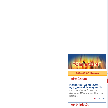
2026.08.07. Péntek
Hírmúzeum
Karamnbol az M3-ason -
egy gyermek is megsérült
Két személyautó ütközött
össze az M3-as autópályán, a
kálmá...
tovább
Apróhirdetés