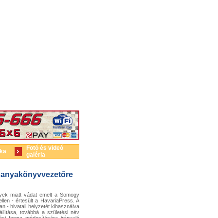
Fotó és videó
ika
galéria
ló anyakönyvvezetõre
nyek miatt vádat emelt a Somogy
en - értesült a HavariaPress. A
n - hivatali helyzetét kihasználva
állítása, továbbá a születési név