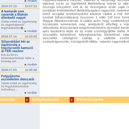
megváltoztatására irányuló, valamint a házassági névvisel
tovább
eljárásai során az ügyfelektõl illetékbélyeg helyett az eljá
2026.07.23.
15:07:13
összegû készpénzt vett át. Az összegeket aztán saját célj
korábban értéktelenített illetékbélyegeket ragasztott, melyeket 
A kamerák sem
belsõ vizsgálat eredményeként lebukott vádlott a már felh
zavarták a Blahán
ismételt felhasználásával összesen 1 millió 140 ezer forint
dílerkedõ nagyit
Magyar Államkincstárnak. A vádlott azért, hogy cselekmény
Vádat emelt az ügyészség
közokiratot semmisített meg, amelyekrõl elõzõleg a már ér
és végrehajtandó
eltávolította. A közokiratot megsemmisítésére olymódon került
fegyházbüntet�...
tovább
apró darabokra tépte és az irodai szemétgyûjtõbe dobta. A 
visszaélés bûntettével, bélyeghamisítás bûntettével, vala
2026.07.14.
10:10:09
visszaélés vétségével vádolja, a vádlottal szem
Súlyosbítást kér az
szabadságvesztés, közügyektõl eltiltás, valamint vagyonelkob
ügyészség a
fogolycserét kamuzó
ál-TEK-vezérre
Két és fél év
börtönbüntetésre ítélte a
bíróság azt ...
tovább
2026.07.03.
11:40:48
Felgyújtotta
eszméletlen áldozatát
Vádat emelt az ügyészség
és fegyházbüntetést
indítványo...
tovább
ferenciák
Szolgáltatásaink
Elérhetőségeink