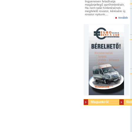
Ingyenesen feladhatja
magánjellegű apróhirdetését.
Ha nem talál hírdetésének
megfelelő rovatot, kérésére új
rovatot nyitunk....
tovább
Magunkról
Re