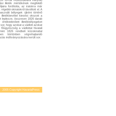
ési forma módosítására irányuló
rási illeték mértékének megfelelõ
aira fordította, az iratokra már
régebbi okiratokról távolított el. A
asznált bélyegek újként történõ
 illetékbevétel kiesést okozott a
ét leplezze, összesen 1826 darab
téktelenített illetékbélyegeket
 sor, hogy azokat a vádlott azokat
fõügyészség a vádlottat hivatali
mint 1826 rendbeli közokirattal
ben börtönben végrehajtandó
zás indítványozására került sor.
2005 Copyright HavariaPress