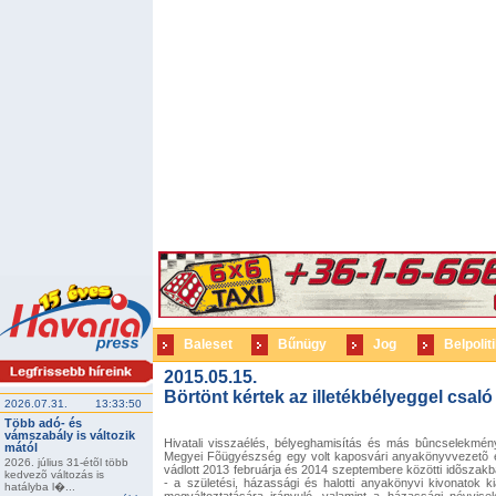
Baleset
Bűnügy
Jog
Belpolit
2015.05.15.
Börtönt kértek az illetékbélyeggel csa
2026.07.31.
13:33:50
Több adó- és
vámszabály is változik
Hivatali visszaélés, bélyeghamisítás és más bûncselekmé
mától
Megyei Fõügyészség egy volt kaposvári anyakönyvvezetõ ell
2026. július 31-étõl több
vádlott 2013 februárja és 2014 szeptembere közötti idõszakba
kedvezõ változás is
- a születési, házassági és halotti anyakönyvi kivonatok ki
hatályba l�...