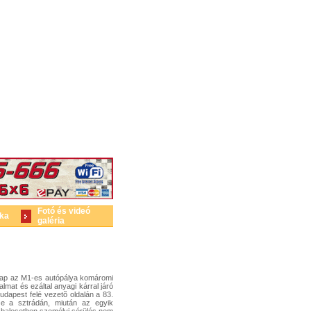
Fotó és videó
ika
galéria
nap az M1-es autópálya komáromi
lmat és ezáltal anyagi kárral járó
udapest felé vezetõ oldalán a 83.
ze a sztrádán, miután az egyik