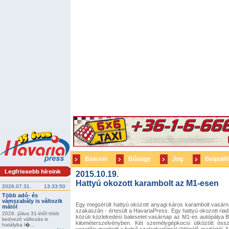
Baleset
Bűnügy
Jog
Belpolit
2015.10.19.
Hattyú okozott karambolt az M1-esen
2026.07.31.
13:33:50
Több adó- és
vámszabály is változik
Egy megsérült hattyú okozott anyagi káros karambolt vasár
mától
szakaszán - értesült a HavariaPress. Egy hattyú okozott riada
2026. július 31-étõl több
közúti közlekedési balesetet vasárnap az M1-es autópálya B
kedvezõ változás is
kilométerszelvényben. Két személygépkocsi ütközött öss
hatályba l�...