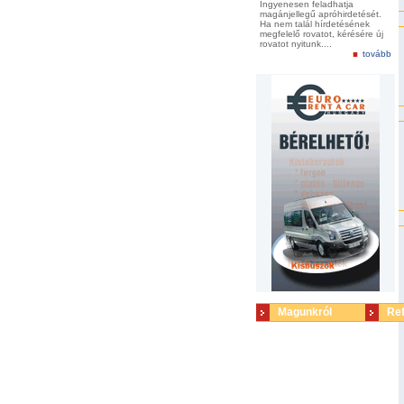
Ingyenesen feladhatja
magánjellegű apróhirdetését.
Ha nem talál hírdetésének
megfelelő rovatot, kérésére új
rovatot nyitunk....
tovább
Magunkról
Re