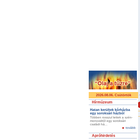
2026.08.06. Csütörtök
Hírmúzeum
Hatan kerültek kórházba
egy soroksári házból
Többen rosszul lettek a szén-
monoxidtól egy soroksári
családi há...
tovább
Apróhirdetés