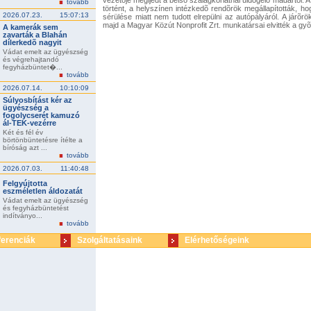
vezetõje megijedt a belsõ szalagkorlátnál üldögélõ madártól.
tovább
történt, a helyszínen intézkedõ rendõrök megállapították, 
2026.07.23.
15:07:13
sérülése miatt nem tudott elrepülni az autópályáról. A járõrö
majd a Magyar Közút Nonprofit Zrt. munkatársai elvitték a gyõr
A kamerák sem
zavarták a Blahán
dílerkedõ nagyit
Vádat emelt az ügyészség
és végrehajtandó
fegyházbüntet�...
tovább
2026.07.14.
10:10:09
Súlyosbítást kér az
ügyészség a
fogolycserét kamuzó
ál-TEK-vezérre
Két és fél év
börtönbüntetésre ítélte a
bíróság azt ...
tovább
2026.07.03.
11:40:48
Felgyújtotta
eszméletlen áldozatát
Vádat emelt az ügyészség
és fegyházbüntetést
indítványo...
tovább
ferenciák
Szolgáltatásaink
Elérhetőségeink