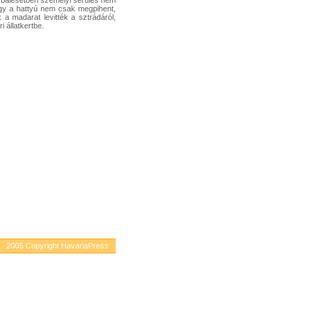
 A balesetben személyi sérülés nem
hogy a hattyú nem csak megpihent,
k a madarat levitték a sztrádáról,
i állatkertbe.
2005 Copyright HavariaPress