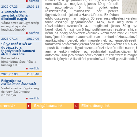
rendezték a gépjármûadót, és egy összegben
tovább
nem tudják azt megfizetni, június 30-ig kérhetik
2026.07.23.
15:07:13
az automatikus 5 havi pótlékmentes
részletfizetést, mindössze pár perces
A kamerák sem
ügyintézéssel - jelenti a HavariaPress. Ez évben
zavarták a Blahán
eddig összesen már mintegy 35 ezer részletfizetési kérelem
dílerkedõ nagyit
forint összegû gépjármûadóra. Azok, akik még nem re
Vádat emelt az ügyészség
részletekben szeretnék azt megfizetni, június 30-ig ny
és végrehajtandó
kérelmüket. A maximum 5 havi pótlékmentes részletet a hiva
fegyházbüntet�...
tovább
kérni, az eddig beérkezett kérelmek közül több mint 29 ezret
benyújtott kérelmeket automatikusan - emberi közbeavatkozás 
2026.07.14.
10:10:09
applikációban percek alatt megjelennek az engedélyezett r
Súlyosbítást kér az
tartalmazó határozatot jellemzõen még aznap kézbesíti a NAV 
ügyészség a
- push üzenetben - figyelmeztet a részletfizetés elõtti napo
fogolycserét kamuzó
amit a legkönnyebben az adóhivatal applikációjában le
ál-TEK-vezérre
automatikusan járó öthavi pótlékmentes részletfizetést mag
Két és fél év
vehetik igénybe. A likviditási problémával küzdõ gazdálkodók f
börtönbüntetésre ítélte a
bíróság azt ...
tovább
2026.07.03.
11:40:48
Felgyújtotta
eszméletlen áldozatát
Vádat emelt az ügyészség
és fegyházbüntetést
indítványo...
tovább
ferenciák
Szolgáltatásaink
Elérhetőségeink