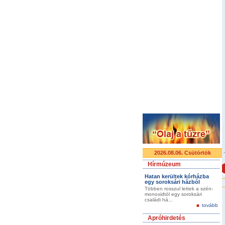
2026.08.06. Csütörtök
Hírmúzeum
Hatan kerültek kórházba
egy soroksári házból
Többen rosszul lettek a szén-
monoxidtól egy soroksári
családi há...
tovább
Apróhirdetés