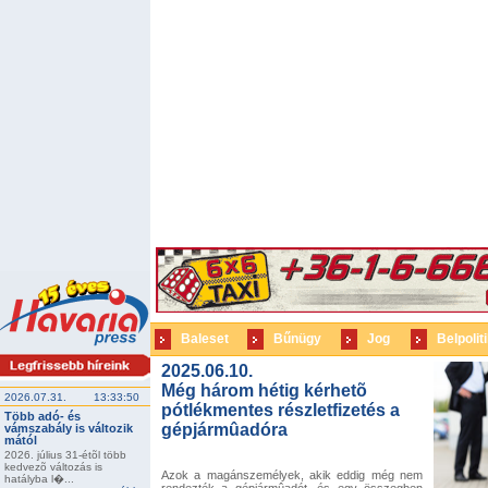
Baleset
Bűnügy
Jog
Belpolit
2025.06.10.
Még három hétig kérhetõ
2026.07.31.
13:33:50
pótlékmentes részletfizetés a
Több adó- és
gépjármûadóra
vámszabály is változik
mától
2026. július 31-étõl több
kedvezõ változás is
Azok a magánszemélyek, akik eddig még nem
hatályba l�...