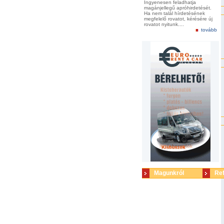
Ingyenesen feladhatja
magánjellegű apróhirdetését.
Ha nem talál hírdetésének
megfelelő rovatot, kérésére új
rovatot nyitunk....
tovább
Magunkról
Re