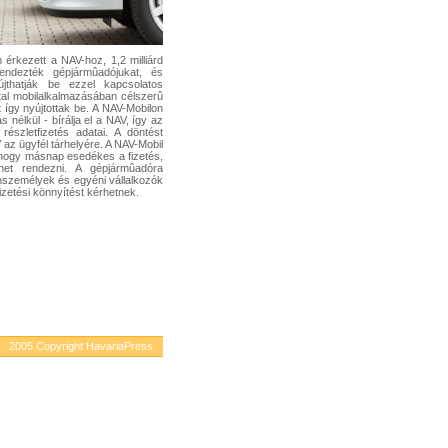
 érkezett a NAV-hoz, 1,2 milliárd
ndezték gépjármûadójukat, és
újthatják be ezzel kapcsolatos
tal mobilalkalmazásában célszerû
 így nyújtottak be. A NAV-Mobilon
nélkül - bírálja el a NAV, így az
észletfizetés adatai. A döntést
az ügyfél tárhelyére. A NAV-Mobil
n, hogy másnap esedékes a fizetés,
het rendezni. A gépjármûadóra
ánszemélyek és egyéni vállalkozók
izetési könnyítést kérhetnek.
2005 Copyright HavariaPress