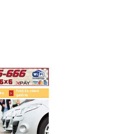
Fotó és videó
ika
galéria