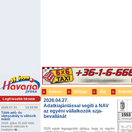
Baleset
Bűnügy
Jog
Belpolit
2026.04.27.
Adatkiajánlással segíti a NAV
2026.07.31.
13:33:50
az egyéni vállalkozók szja-
Több adó- és
bevallását
vámszabály is változik
mától
2026. július 31-étõl több
kedvezõ változás is
2026 egyik legnagyobb újítása, hogy az egyéni
hatályba l�...