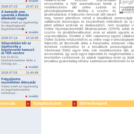
vállalkozóknak készített szja-bevallási
tovább
tervezetekbe a NAV automatikusan betölti a
2026.07.23.
15:07:13
rendelkezésére álló online számla- és
pénztárgépadatokat, illetõleg a szocho- és
A kamerák sem
járulékadatokat. A fejlesztés nemcsak idõt takarít
zavarták a Blahán
meg, hanem jelentõsen növeli a bevallások pontosságát
dílerkedõ nagyit
vállalkozók biztonságos és kiszámítható mûködését. Az ú
Vádat emelt az ügyészség
jelent például azoknak az átalányadózó, nem nyugdíjas v
és végrehajtandó
Online Nyomtatványkitöltõ Alkalmazásban (ONYA) adták b
fegyházbüntet�...
tovább
szocho- és járulékbevallásukat: ezek az adatok ugyanis a
szja-bevallásba. Emellett a NAV valamennyi egyéni vállalkoz
2026.07.14.
10:10:09
Online Számla rendszerbõl és az online vagy e-pénztárgépek
Súlyosbítást kér az
fejlesztés jól illeszkedik abba a folyamatba, amelynek célj
ügyészség a
terheinek csökkentése és a bevallások pontosságának
fogolycserét kamuzó
Vámhivatal (NAV) egyre több, már rendelkezésére álló, a
ál-TEK-vezérre
tervezetekbe, így azok egyre teljesebbé és megbízhatóbbá v
Két és fél év
érezhetõen csökkennek. Az adatok kiajánlása révén az átalá
börtönbüntetésre ítélte a
bevallása gyakorlatilag néhány kattintással ellenõrizhetõ és b
bíróság azt ...
szerint adózó egyéni vállalkozók, valamint azok az átalányad
tovább
év minden negyedévében egyszerûsített járulékbevallást, az
online számla és az online pénztárgép rendszerbe beérkezett
2026.07.03.
11:40:48
készíthetik el a bevallásukat, a költségadatok és az igé
Felgyújtotta
kisvállalkozói kedvezmény, fejlesztési tartalék) adatain
eszméletlen áldozatát
digitalizációs fejlesztéseinek köszönhetõen az adózás 
mûködik. A hivatal jelentõs mennyiségû strukturált informáci
Vádat emelt az ügyészség
és fegyházbüntetést
rendszerbõl, az elektronikus és online pénztárgépekbõl,
indítványo...
csatornákból. Ezek az adatok lehetõvé teszik, hogy a bevall
tovább
adatokon alapuljanak. A NAV idén mintegy 5,6 millió adózónak
eSZJA-rendszerben, beleértve a magánszemélyeket, az egyén
ferenciák
Szolgáltatásaink
Elérhetőségeink
áfás magánszemélyeket is. A mostani fejlesztés egy újabb
vállalkozóknak is egy gyors, egyszerû és átlátható folyama
egyre kevesebb manuális teendõjük marad.