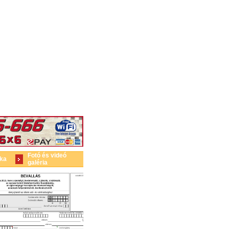
Fotó és videó
ika
galéria