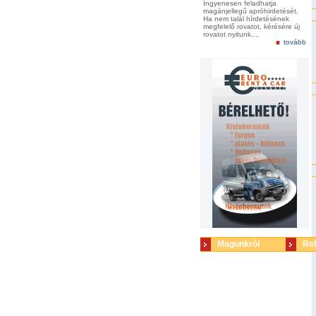
Ingyenesen feladhatja
magánjellegű apróhirdetését.
Ha nem talál hírdetésének
megfelelő rovatot, kérésére új
rovatot nyitunk....
tovább
Magunkról
Re