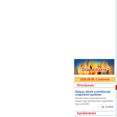
2026.08.06. Csütörtök
Hírmúzeum
Súlyos sérült a kerítésnek
csapódott autóban
Kamionnal karambolozott,
makd egy kerítésnek csapódott
egy személ...
tovább
Apróhirdetés