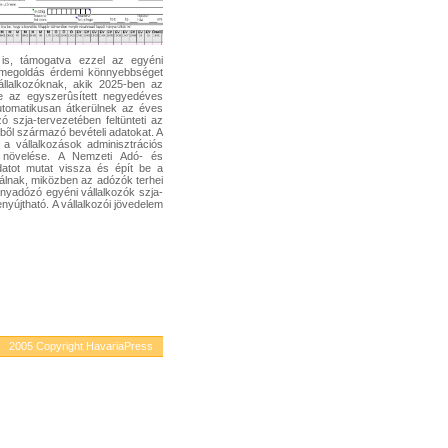
 is, támogatva ezzel az egyéni
j megoldás érdemi könnyebbséget
állalkozóknak, akik 2025-ben az
e az egyszerûsített negyedéves
utomatikusan átkerülnek az éves
ó szja-tervezetében feltünteti az
bõl származó bevételi adatokat. A
a a vállalkozások adminisztrációs
 növelése. A Nemzeti Adó- és
datot mutat vissza és épít be a
álnak, miközben az adózók terhei
nyadózó egyéni vállalkozók szja-
enyújtható. A vállalkozói jövedelem
ózók, akik nem adtak be a tavalyi
 eSZJA portálon megjelenített, az
 bevételi adatok felhasználásával
nybe vett kedvezmények (például
ak beírása után. Az elmúlt évek
mára adatvezérelt környezetben
óval rendelkezik az Online Számla
 valamint más adatszolgáltatási
ási tervezetek valós, ellenõrzött
 készített bevallási tervezetet az
i vállalkozókat, õstermelõket és
2005 Copyright HavariaPress
 lépés afelé, hogy a bevallás a
ttá váljék, amelyben az adózóknak