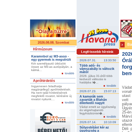
2026.08.08. Szombat
Ba
Hírmúzeum
202
Karamnbol az M3-ason -
Órá
egy gyermek is megsérült
2026.07.31.
13:33:50
Két személyautó ütközött
Több adó- és
forg
össze az M3-as autópályán, a
vámszabály is változik
kálmá...
mától
ben
tovább
2026. július 31-étõl több
kedvezõ változás is
Apróhirdetés
hatályba l�...
tovább
Ingyenesen feladhatja
Vád
magánjellegű apróhirdetését.
2026.07.23.
15:07:13
vonat
Ha nem talál hírdetésének
utast
megfelelő rovatot, kérésére új
A kamerák sem
rovatot nyitunk....
zavarták a Blahán
vett
tovább
dílerkedõ nagyit
pálya
Vádat emelt az ügyészség
Ügyés
és végrehajtandó
25-én
fegyházbüntet�...
Márvá
tovább
utazo
2026.07.14.
10:10:09
ellen
Súlyosbítást kér az
Déli 
ügyészség a