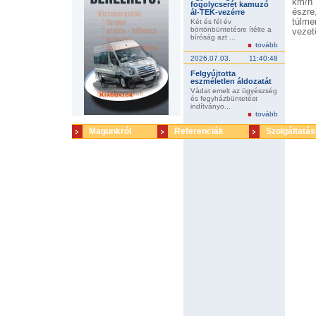
km/h 
fogolycserét kamuzó
észre
ál-TEK-vezérre
túlme
Két és fél év
börtönbüntetésre ítélte a
vezet
bíróság azt ...
fékez
tovább
meg. 
2026.07.03.
11:40:48
Utóbb
csele
Felgyújtotta
gonda
eszméletlen áldozatát
szere
Vádat emelt az ügyészség
és fegyházbüntetést
és fé
indítványo...
vonat
tovább
a ha
gond
Magunkról
Referenciák
Szolgáltatás
gonda
ügyés
bünte
tiltsa