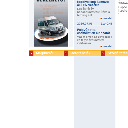
fogolycserét kamuzó
vissz
ál-TEK-vezérre
napon
Két és fél év
fizet
börtönbüntetésre ítélte a
benyú
bíróság azt ...
tovább
össze
hogy 
2026.07.03.
11:40:48
lépés
Felgyújtotta
legg
eszméletlen áldozatát
Ügyfé
Vádat emelt az ügyészség
és fegyházbüntetést
indítványo...
tovább
Magunkról
Referenciák
Szolgáltatás