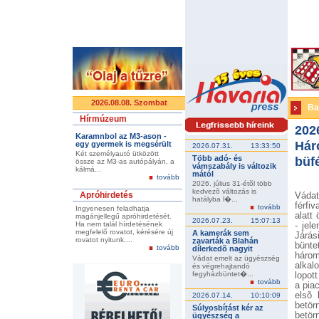
2026.08.08. Szombat
Ba
Hírmúzeum
202
Karamnbol az M3-ason -
Hár
egy gyermek is megsérült
2026.07.31.
13:33:50
Két személyautó ütközött
Több adó- és
büf
össze az M3-as autópályán, a
vámszabály is változik
kálmá...
mától
tovább
2026. július 31-étõl több
kedvezõ változás is
Apróhirdetés
Vádat
hatályba l�...
férfi
tovább
Ingyenesen feladhatja
alatt
magánjellegű apróhirdetését.
2026.07.23.
15:07:13
Ha nem talál hírdetésének
- jel
megfelelő rovatot, kérésére új
A kamerák sem
Járá
rovatot nyitunk....
zavarták a Blahán
bünte
tovább
dílerkedõ nagyit
három
Vádat emelt az ügyészség
alkal
és végrehajtandó
fegyházbüntet�...
lopot
tovább
a pia
elsõ 
2026.07.14.
10:10:09
betör
Súlyosbítást kér az
betör
ügyészség a