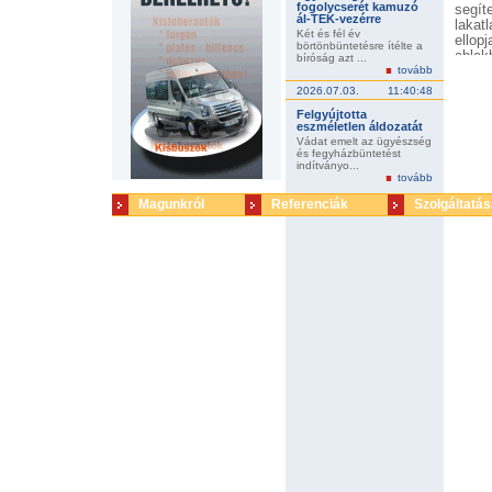
fogolycserét kamuzó
segíte
ál-TEK-vezérre
lakat
Két és fél év
ellop
börtönbüntetésre ítélte a
ablak
bíróság azt ...
tovább
együt
maguk
2026.07.03.
11:40:48
két k
Felgyújtotta
rágó
eszméletlen áldozatát
édes
Vádat emelt az ügyészség
zsákm
és fegyházbüntetést
az üz
indítványo...
tovább
édess
érkez
Magunkról
Referenciák
Szolgáltatás
járás
bûnte
rendb
vádlo