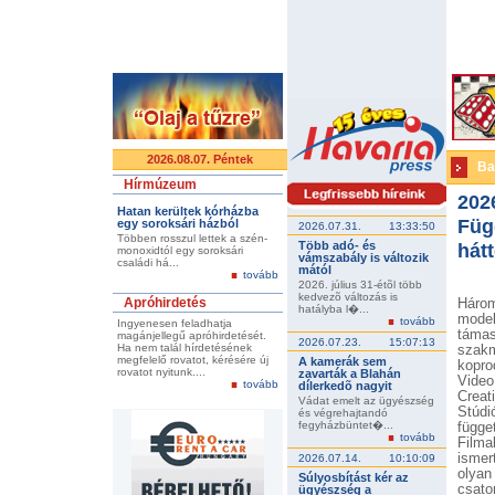
2026.08.07. Péntek
Ba
Hírmúzeum
202
Hatan kerültek kórházba
Füg
egy soroksári házból
2026.07.31.
13:33:50
Többen rosszul lettek a szén-
Több adó- és
hátt
monoxidtól egy soroksári
vámszabály is változik
családi há...
mától
tovább
2026. július 31-étõl több
kedvezõ változás is
Apróhirdetés
Három
hatályba l�...
mode
tovább
Ingyenesen feladhatja
támas
magánjellegű apróhirdetését.
2026.07.23.
15:07:13
Ha nem talál hírdetésének
szak
megfelelő rovatot, kérésére új
A kamerák sem
kopro
rovatot nyitunk....
zavarták a Blahán
Video
tovább
dílerkedõ nagyit
Creat
Vádat emelt az ügyészség
Stúdi
és végrehajtandó
fegyházbüntet�...
függ
tovább
Film
ismer
2026.07.14.
10:10:09
olyan
Súlyosbítást kér az
csato
ügyészség a