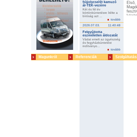
fogolycserét kamuzó
Elsõ,
ál-TEK-vezérre
Magd
Két és fél év
feszt
börtönbüntetésre ítélte a
közön
bíróság azt ...
tovább
sugár
kis k
2026.07.03.
11:40:48
kont
Felgyújtotta
profe
eszméletlen áldozatát
is: a
Vádat emelt az ügyészség
Filmd
és fegyházbüntetést
fõdíj
indítványo...
tovább
epizó
Föld
Magunkról
Referenciák
Szolgáltatás
Mindh
hatás
megva
emigr
dísz
Miköz
alvil
téte
kiszo
egysz
miköz
nem 
produ
produ
Rozgo
jelzi
több 
forga
Kovác