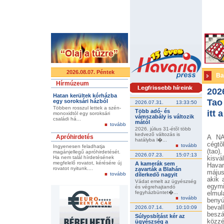
2026.08.07. Péntek
Ba
Hírmúzeum
202
Hatan kerültek kórházba
Tao
egy soroksári házból
2026.07.31.
13:33:50
Többen rosszul lettek a szén-
Több adó- és
itt 
monoxidtól egy soroksári
vámszabály is változik
családi há...
mától
tovább
2026. július 31-étõl több
kedvezõ változás is
Apróhirdetés
A NA
hatályba l�...
cégtõ
tovább
Ingyenesen feladhatja
(tao)
magánjellegű apróhirdetését.
2026.07.23.
15:07:13
Ha nem talál hírdetésének
kisvá
megfelelő rovatot, kérésére új
A kamerák sem
Havar
rovatot nyitunk....
zavarták a Blahán
május
tovább
dílerkedõ nagyit
akik 
Vádat emelt az ügyészség
egym
és végrehajtandó
fegyházbüntet�...
elmul
tovább
beny
beval
2026.07.14.
10:10:09
beszá
Súlyosbítást kér az
közzé
ügyészség a