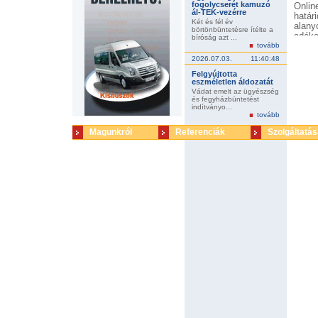
fogolycserét kamuzó
Onlin
ál-TEK-vezérre
határ
Két és fél év
alany
börtönbüntetésre ítélte a
adóke
bíróság azt ...
tovább
azokr
igén
2026.07.03.
11:40:48
igény
Felgyújtotta
szank
eszméletlen áldozatát
is ki
Vádat emelt az ügyészség
pedig
és fegyházbüntetést
mulas
indítványo...
tovább
gondo
és id
Magunkról
Referenciák
Szolgáltatás
komol