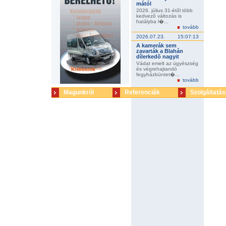
mától
2026. július 31-étõl több
kedvezõ változás is
hatályba l�...
tovább
2026.07.23.
15:07:13
A kamerák sem
zavarták a Blahán
dílerkedõ nagyit
Vádat emelt az ügyészség
és végrehajtandó
fegyházbüntet�...
tovább
Magunkról
Referenciák
Szolgáltatás