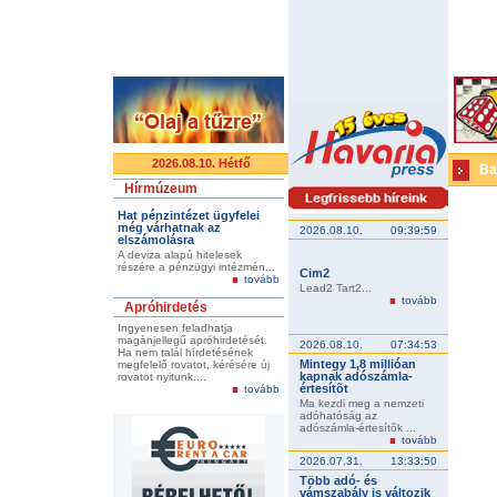
2026.08.10. Hétfő
Ba
Hírmúzeum
Hat pénzintézet ügyfelei
még várhatnak az
2026.08.10.
09:39:59
elszámolásra
A deviza alapú hitelesek
részére a pénzügyi intézmén...
Cim2
tovább
Lead2 Tart2...
tovább
Apróhirdetés
Ingyenesen feladhatja
magánjellegű apróhirdetését.
2026.08.10.
07:34:53
Ha nem talál hírdetésének
Mintegy 1,8 millióan
megfelelő rovatot, kérésére új
kapnak adószámla-
rovatot nyitunk....
értesítõt
tovább
Ma kezdi meg a nemzeti
adóhatóság az
adószámla-értesítõk ...
tovább
2026.07.31.
13:33:50
Több adó- és
vámszabály is változik